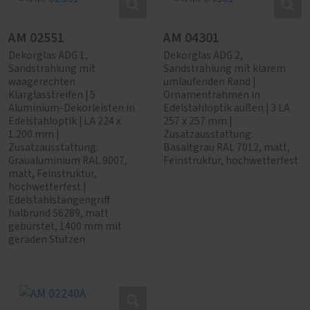
AM 02551
AM 04301
Dekorglas ADG 1,
Dekorglas ADG 2,
Sandstrahlung mit
Sandstrahlung mit klarem
waagerechten
umlaufenden Rand |
Klarglasstreifen | 5
Ornamentrahmen in
Aluminium-Dekorleisten in
Edelstahloptik außen | 3 LA
Edelstahloptik | LA 224 x
257 x 257 mm |
1.200 mm |
Zusatzausstattung:
Zusatzausstattung:
Basaltgrau RAL 7012, matt,
Graualuminium RAL 9007,
Feinstruktur, hochwetterfest
matt, Feinstruktur,
hochwetterfest |
Edelstahlstangengriff
halbrund S6289, matt
gebürstet, 1400 mm mit
geraden Stützen