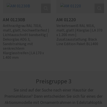
AM 01230B
AM 01220
Anthrazitgrau RAL 7016,
Verkehrsweiß RAL 9016,
matt, glatt, hochwetterfest |
matt, glatt | Klarglas | LA 370
Lichtausschnitt bandseitig |
x 1.200 mm |
Dekorglas ADG 3,
Zusatzausstattung: Black
Sandstrahlung mit
Line Edition Paket BL1400
senkrechtem
Klarglasstreifen | LA 170 x
1.400 mm
Preisgruppe 3
Sie sind auf der Suche nach einer Haustür der
Premiumklasse? Dann entscheiden Sie sich für eines der
Aktionsmodelle mit Ornamentrahmen in Edelstahloptik