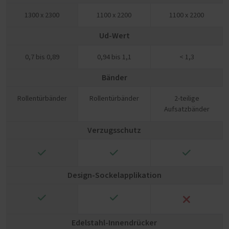
1300 x 2300
1100 x 2200
1100 x 2200
Ud-Wert
0,7 bis 0,89
0,94 bis 1,1
< 1,3
Bänder
Rollentürbänder
Rollentürbänder
2-teilige
Aufsatzbänder
Verzugsschutz
✓
✓
✓
Design-Sockelapplikation
✓
✓
❌
Edelstahl-Innendrücker