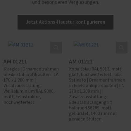
und besonderen Verglasungen.
Jetzt Aktions-Haustür konfigurieren
AM 01211
AM 01221
Klarglas | Ornamentrahmen
Kobaltblau RAL 5013, matt,
in Edelstahloptik außen | LA
glatt, hochwetterfest | Glas
170 x 1.200 mm |
Satinato | Ornamentrahmen
Zusatzausstattung:
in Edelstahloptik außen | LA
Weißaluminium RAL 9006,
370 x 1.200 mm |
matt, Feinstruktur,
Zusatzausstattung:
hochwetterfest
Edelstahlstangengriff
halbrund S6289, matt
gebürstet, 1400 mm mit
geraden Stützen