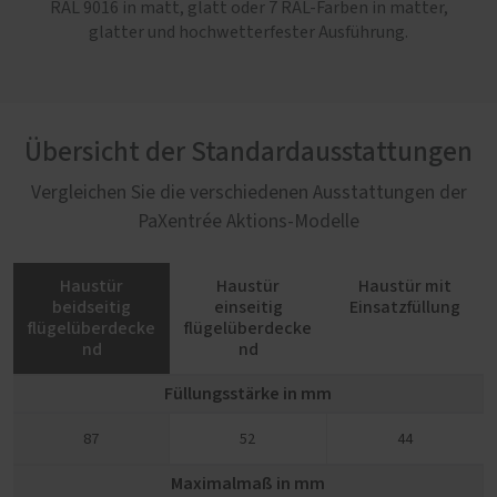
RAL 9016 in matt, glatt oder 7 RAL-Farben in matter,
glatter und hochwetterfester Ausführung.
Übersicht der Standardausstattungen
Vergleichen Sie die verschiedenen Ausstattungen der
PaXentrée Aktions-Modelle
Haustür
Haustür
Haustür mit
beidseitig
einseitig
Einsatzfüllung
flügelüberdecke
flügelüberdecke
nd
nd
Füllungsstärke in mm
87
52
44
Maximalmaß in mm