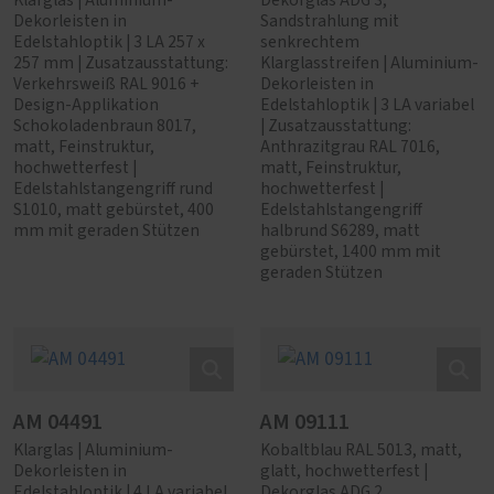
Klarglas | Aluminium-
Dekorglas ADG 3,
Dekorleisten in
Sandstrahlung mit
Edelstahloptik | 3 LA 257 x
senkrechtem
257 mm | Zusatzausstattung:
Klarglasstreifen | Aluminium-
Verkehrsweiß RAL 9016 +
Dekorleisten in
Design-Applikation
Edelstahloptik | 3 LA variabel
Schokoladenbraun 8017,
| Zusatzausstattung:
matt, Feinstruktur,
Anthrazitgrau RAL 7016,
hochwetterfest |
matt, Feinstruktur,
Edelstahlstangengriff rund
hochwetterfest |
S1010, matt gebürstet, 400
Edelstahlstangengriff
mm mit geraden Stützen
halbrund S6289, matt
gebürstet, 1400 mm mit
geraden Stützen
AM 04491
AM 09111
Klarglas | Aluminium-
Kobaltblau RAL 5013, matt,
Dekorleisten in
glatt, hochwetterfest |
Edelstahloptik | 4 LA variabel
Dekorglas ADG 2,