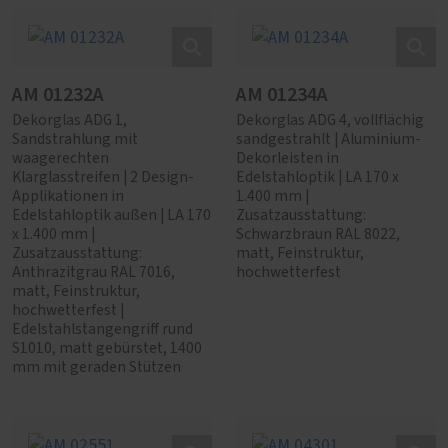
AM 01232A
AM 01234A
Dekorglas ADG 1,
Dekorglas ADG 4, vollflächig
Sandstrahlung mit
sandgestrahlt | Aluminium-
waagerechten
Dekorleisten in
Klarglasstreifen | 2 Design-
Edelstahloptik | LA 170 x
Applikationen in
1.400 mm |
Edelstahloptik außen | LA 170
Zusatzausstattung:
x 1.400 mm |
Schwarzbraun RAL 8022,
Zusatzausstattung:
matt, Feinstruktur,
Anthrazitgrau RAL 7016,
hochwetterfest
matt, Feinstruktur,
hochwetterfest |
Edelstahlstangengriff rund
S1010, matt gebürstet, 1400
mm mit geraden Stützen