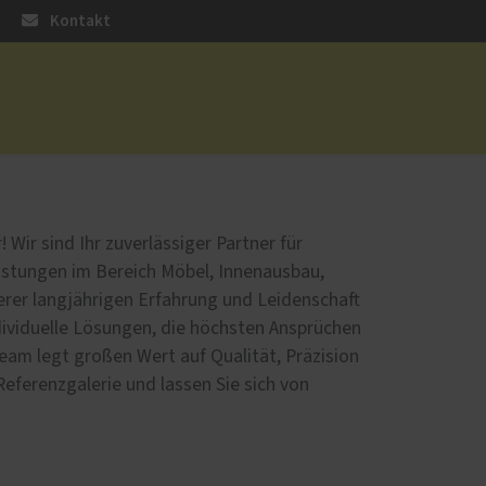
Kontakt
üren
Sonnen- und Insektenschutz
Raffstoren von ROMA
Wir sind Ihr zuverlässiger Partner für
Rollladen von ROMA
istungen im Bereich Möbel, Innenausbau,
en
Textilscreens von ROMA
erer langjährigen Erfahrung und Leidenschaft
ndividuelle Lösungen, die höchsten Ansprüchen
Insektenschutz von PaX
eam legt großen Wert auf Qualität, Präzision
Referenzgalerie und lassen Sie sich von