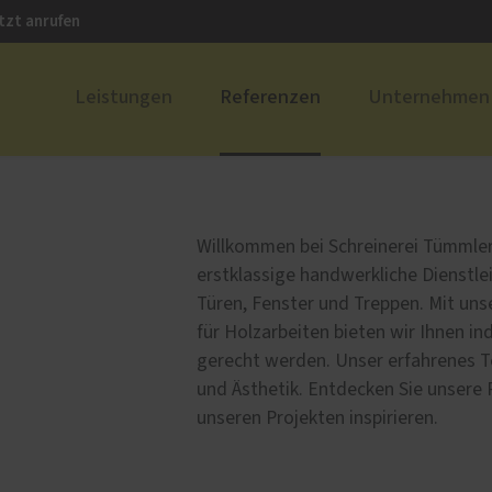
tzt anrufen
Leistungen
Referenzen
Unternehmen
ustüren
PaX Balkon- & Terrassent
nium
Balkontüren
Willkommen bei Schreinerei Tümmler! 
und Holz-Aluminium
Hebe-Schiebe-Türen
erstklassige handwerkliche Dienstle
stoff
Parallel-Schiebe-Kipp-Tür
Türen, Fenster und Treppen. Mit uns
für Holzarbeiten bieten wir Ihnen i
u und Denkmal
Falt-Schiebe-Türen
gerecht werden. Unser erfahrenes T
nen
und Ästhetik. Entdecken Sie unsere 
unseren Projekten inspirieren.