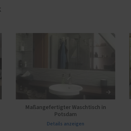
e
k
lschutz-Simulator
rung für Fenster und
üren
Maßangefertigter Waschtisch in
Potsdam
Details anzeigen