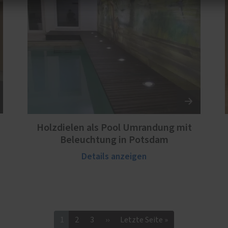
Holzdielen als Pool Umrandung mit
Beleuchtung in Potsdam
Details anzeigen
1
2
3
››
Letzte Seite »