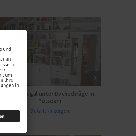
Bücherregal unter Dachschräge in
Potsdam
Details anzeigen