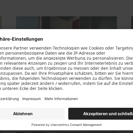
Waschtisch aus Holz für zwei
Waschbecken in Potsdam
Details anzeigen