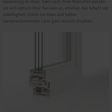
zuverlässig im Haus. Ganz nach Ihren Wünschen passen
Fenster auf Qualität und Langlebigkeit zu achten.
sie sich optisch Ihrer Fassade an, erhöhen den Schutz vor
unbefugtem Zutritt ins Haus und halten
nervenaufreibenden Lärm ganz einfach draußen.
PaXabsolut 4, 83 mm Bautiefe
Die neueste Generation PaXabsolut kommt mit
modernem Design, Schallschutz in Serie und Sicherheit