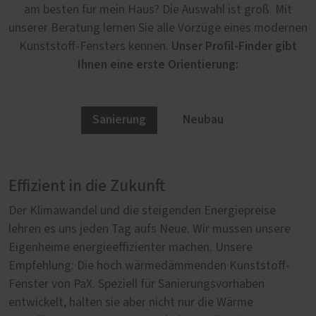
am besten für mein Haus? Die Auswahl ist groß. Mit
unserer Beratung lernen Sie alle Vorzüge eines modernen
Unser Profil-Finder gibt
Kunststoff-Fensters kennen.
Ihnen eine erste Orientierung:
Sanierung
Neubau
Effizient in die Zukunft
Von Anfang an richtig
Der Klimawandel und die steigenden Energiepreise
Im Neubau erfüllen unsere Kunststoff-Fenster von PaX
lehren es uns jeden Tag aufs Neue. Wir müssen unsere
höchste Anforderungen in der Wärmedämmung, in der
Eigenheime energieeffizienter machen. Unsere
Sicherheit und im Schallschutz. Denn wer neu baut, will
Empfehlung: Die hoch wärmedämmenden Kunststoff-
sicher gehen, dass er auch in Jahrzehnten noch ein
Fenster von PaX. Speziell für Sanierungsvorhaben
lebenswertes, sicheres und gleichzeitig nachhaltiges
entwickelt, halten sie aber nicht nur die Wärme
Zuhause hat. Umso wichtiger ist es bei der Auswahl der