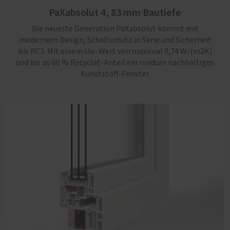
PaXabsolut 4, 83 mm Bautiefe
bis RC3. Mit einem Uw-Wert von maximal 0,74 W/(m2K)
und bis zu 60 % Recyclat-Anteil ein rundum nachhaltiges
Die neueste Generation PaXabsolut kommt mit
Kunststoff-Fenster.
modernem Design, Schallschutz in Serie und Sicherheit
bis RC3. Mit einem Uw-Wert von maximal 0,74 W/(m2K)
und bis zu 60 % Recyclat-Anteil ein rundum nachhaltiges
Kunststoff-Fenster.