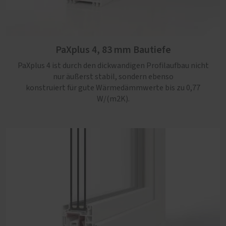
PaXabsolut 4 Therm, 83 mm Bautiefe
Die neueste Generation PaXabsolut kommt mit
modernem Design, Schallschutz in Serie und Sicherheit
PaXplus 4, 83 mm Bautiefe
bis RC3. Mit einem Uw-Wert von maximal 0,74 W/(m2K),
zusätzlicher Kerndämmung und bis zu 60 % Recyclat-
PaXplus 4 ist durch den dickwandigen Profilaufbau nicht
Anteil ein rundum nachhaltiges Kunststoff-Fenster.
nur äußerst stabil, sondern ebenso
konstruiert für gute Wärmedämmwerte bis zu 0,77
W/(m2K).