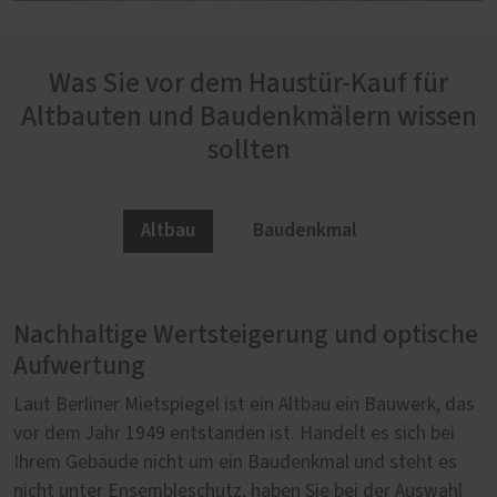
Was Sie vor dem Haustür-Kauf für
Altbauten und Baudenkmälern wissen
sollten
Altbau
Baudenkmal
Nachhaltige Wertsteigerung und optische
Behördliche Vorgaben bringen finanzielle
Aufwertung
Vorteile
Laut Berliner Mietspiegel ist ein Altbau ein Bauwerk, das
Steht ein Gebäude unter Denkmalschutz, gilt es vor dem
vor dem Jahr 1949 entstanden ist. Handelt es sich bei
Kauf einer neuen Haustür Rücksprache mit der
Ihrem Gebäude nicht um ein Baudenkmal und steht es
zuständigen Denkmalschutzbehörde zu halten. Existiert
nicht unter Ensembleschutz, haben Sie bei der Auswahl
noch eine bauzeitliche Haustür in annehmbarem