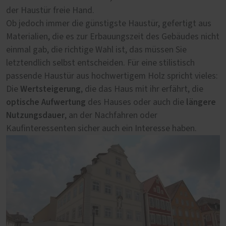
der Haustür freie Hand.
Zustand, wird die Behörde auf deren Erhalt, also die
Ob jedoch immer die günstigste Haustür, gefertigt aus
Restaurierung, bestehen. Sollte die historische Haustür
Materialien, die es zur Erbauungszeit des Gebäudes nicht
bereits gegen eine unpassende Tür ausgetauscht
einmal gab, die richtige Wahl ist, das müssen Sie
worden sein, können eventuell noch in der Nachbarschaft
letztendlich selbst entscheiden. Für eine stilistisch
vorhandene und in die Bauzeit passende alte Türen als
passende Haustür aus hochwertigem Holz spricht vieles:
Rekonstruktionsvorlage genutzt werden. Im nächsten
Wertsteigerung
Die
Schritt können wir als Fachbetrieb beratend tätig werden
, die das Haus mit ihr erfährt, die
optische Aufwertung
längere
und mit einer Konstruktionszeichnung sowie einem
des Hauses oder auch die
Nutzungsdauer
detaillierten Angebot wichtige Unterlagen für den
, an der Nachfahren oder
Kaufinteressenten sicher auch ein Interesse haben.
Antrag auf denkmalrechtliche Genehmigung der neuen
Haustür beisteuern. Eine Bestellung sollte jedoch erst
nach erteilter Genehmigung der Denkmalschutzbehörde
ausgelöst werden. Übrigens: Dank der steuerrechtlichen
Absetzung für Abnutzung, umgangssprachlich auch
Denkmal-AfA
bis zu 100 % der
genannt, können Sie
Kosten einer denkmalgerechten Haustür steuerlich
geltend machen
.