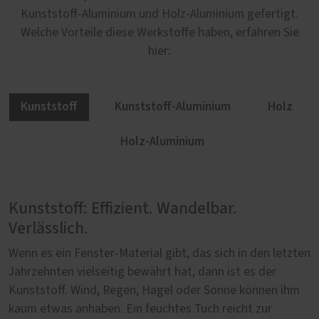
Kunststoff-Aluminium und Holz-Aluminium gefertigt.
Welche Vorteile diese Werkstoffe haben, erfahren Sie
hier:
Kunststoff
Kunststoff-Aluminium
Holz
Holz-Aluminium
Kunststoff: Effizient. Wandelbar.
Kunststoff-Aluminium: Modern. Stabil.
Holz: Charakterstark. Authentisch.
Holz-Aluminium: Besonders. Beständig.
Verlässlich.
Ästhetisch.
Natürlich.
Behaglich.
Wenn es ein Fenster-Material gibt, das sich in den letzten
Warum ist eine Hebe-Schiebe-Tür aus Kunststoff besser,
Mit Holz setzen Sie auf ein Material, das seit
Wenn zwei Werkstoffe sich so gut ergänzen wie Holz und
Jahrzehnten vielseitig bewährt hat, dann ist es der
wenn sie von außen mit einer Aluminiumschale verkleidet
Jahrhunderten beim Bau von Häusern eingesetzt wird.
Aluminium, dann entsteht etwas Herausragendes: Eine
Kunststoff. Wind, Regen, Hagel oder Sonne können ihm
wird? Wegen des modernen Erscheinungsbildes, der
Authentisch und natürlich zugleich, ist Holz ein
Hebe-Schiebe-Tür, die nach außen hin modern erscheint
kaum etwas anhaben. Ein feuchtes Tuch reicht zur
zusätzlichen Freiheit bei der äußeren Farbgestaltung,
Werkstoff, der Ihre Hebe-Schiebe-Tür zu etwas
und besonders gut vor jeglichen Wetterlagen geschützt