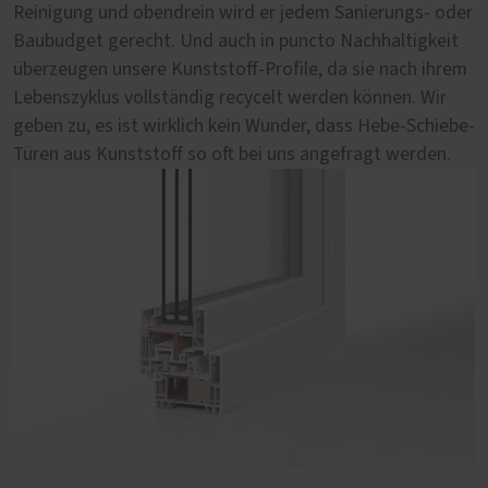
Reinigung und obendrein wird er jedem Sanierungs- oder
dem besseren Schutz vor Witterungseinflüssen, der
Einzigartigem macht. Denn nur bei Holz haben Sie innen
ist, während sie im Wohnbereich gleichzeitig behaglich
Baubudget gerecht. Und auch in puncto Nachhaltigkeit
längeren Lebensdauer oder der leichten Pflege? Suchen
wie außen diese besondere Maserung und die
und natürlich wirkt. Nicht umsonst sind unsere Hebe-
überzeugen unsere Kunststoff-Profile, da sie nach ihrem
Sie sich Ihr Argument aus. Wir sind schon jetzt überzeugt.
unvergleichliche Haptik von einem Werkstoff direkt aus
Schiebe-Türen aus Holz-Aluminium von PaX mit das
Lebenszyklus vollständig recycelt werden können. Wir
der Natur. Bei uns wählen Sie aus fünf erstklassigen
Beste, was wir in Sachen Fenstern zu bieten haben.
geben zu, es ist wirklich kein Wunder, dass Hebe-Schiebe-
Holzsorten, haben freie Hand bei der optischen
Türen aus Kunststoff so oft bei uns angefragt werden.
Gestaltung und können darüber hinaus Ihre Hebe-
Schiebe-Tür mit vielen komfortablen Extras ausstatten.