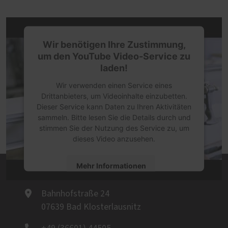
Wir benötigen Ihre Zustimmung,
um den YouTube Video-Service zu
laden!
Wir verwenden einen Service eines
Drittanbieters, um Videoinhalte einzubetten.
Dieser Service kann Daten zu Ihren Aktivitäten
sammeln. Bitte lesen Sie die Details durch und
stimmen Sie der Nutzung des Service zu, um
dieses Video anzusehen.
Mehr Informationen
Tischlerei Günter und Bernd Tümmler GbR
Akzeptieren
Bahnhofstraße 24
07639 Bad Klosterlausnitz
powered by
Usercentrics Consent
Management Platform